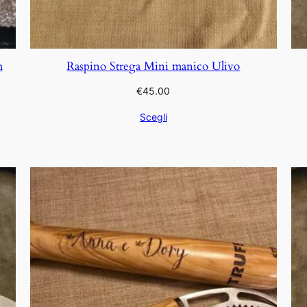
m
Raspino Strega Mini manico Ulivo
€
45.00
Scegli