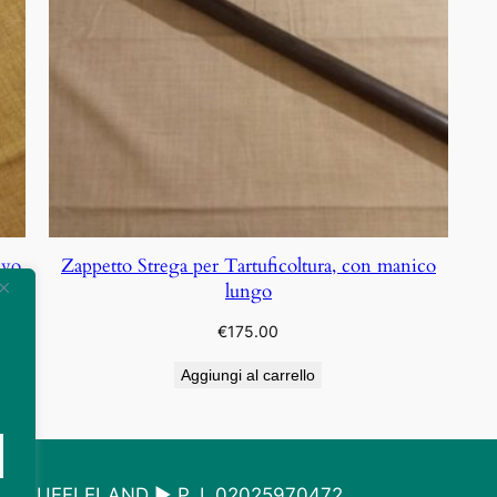
ivo
Zappetto Strega per Tartuficoltura, con manico
lungo
€
175.00
Aggiungi al carrello
6 TRUFFLELAND ► P. I. 02025970472