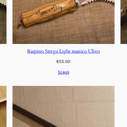
Raspino Strega Light manico Ulivo
€
55.00
Scegli