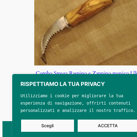
Combo Strega Raspino e Zappino manico Ul
RISPETTIAMO LA TUA PRIVACY
€
125.00
Utilizziamo i cookie per migliorare la tua 
Seleziona opzioni
esperienza di navigazione, offrirti contenuti
personalizzati e analizzare il nostro traffico.
Scegli
ACCETTA
Privacy Policy
© 2021 – 202