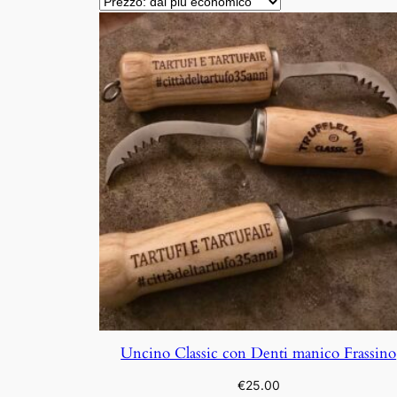
Uncino Classic con Denti manico Frassino
€
25.00