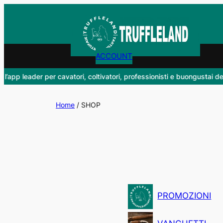
Vai
al
contenuto
ACCOUNT
eader per cavatori, coltivatori, professionisti e buongustai del tartufo.
Home
/ SHOP
PROMOZIONI