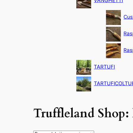
VANGHETTI
Cus
Rasp
Ras
TARTUFI
TARTUFICOLTU
Truffleland Shop: l