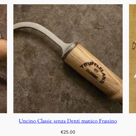
Uncino Classic senza Denti manico Frassino
€
25.00