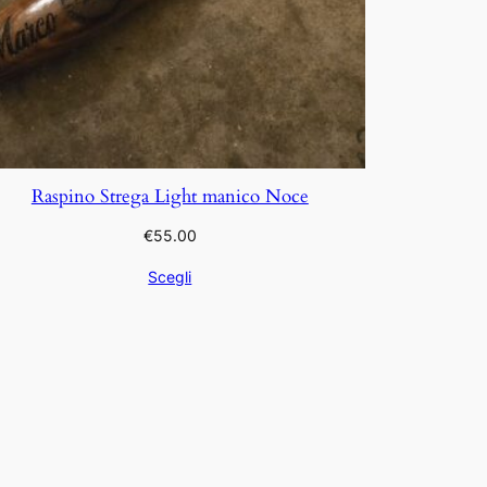
Raspino Strega Light manico Noce
€
55.00
Scegli