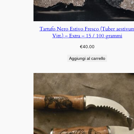
Tartufo Nero Estivo Fresco (Tuber aestivu
Vitt.) – Extra – 15 / 100 grammi
€
40.00
Aggiungi al carrello