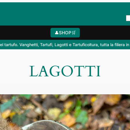
👤
SHOP
🛒
fo. Vanghetti, Tartufi, Lagotti e Tartuficoltura, tutta la filiera in un c
LAGOTTI