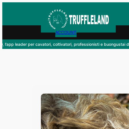
Vai
al
contenuto
ACCOUNT
p leader per cavatori, coltivatori, professionisti e buongustai del tartu