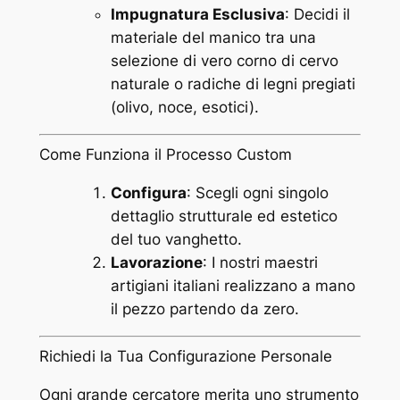
g
Impugnatura Esclusiva
: Decidi il
i
materiale del manico tra una
o
selezione di vero corno di cervo
q
naturale o radiche di legni pregiati
u
(olivo, noce, esotici).
a
n
Come Funziona il Processo Custom
t
i
Configura
: Scegli ogni singolo
t
dettaglio strutturale ed estetico
à
del tuo vanghetto.
Lavorazione
: I nostri maestri
artigiani italiani realizzano a mano
il pezzo partendo da zero.
Richiedi la Tua Configurazione Personale
Ogni grande cercatore merita uno strumento