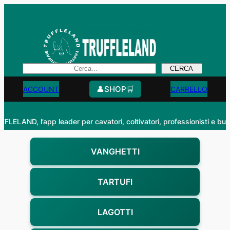
Vai
al
contenuto
Search
CERCA
👤
SHOP
🛒
ACCOUNT
CARRELLO
LELAND, l’app leader per cavatori, coltivatori, professionisti e buongust
VANGHETTI
TARTUFI
LAGOTTI