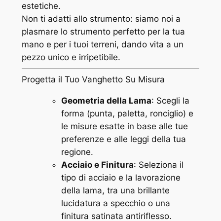
C
estetiche.
u
Non ti adatti allo strumento: siamo noi a
s
plasmare lo strumento perfetto per la tua
t
mano e per i tuoi terreni, dando vita a un
o
pezzo unico e irripetibile.
m
Progetta il Tuo Vanghetto Su Misura
m
a
Geometria della Lama
: Scegli la
n
forma (punta, paletta, ronciglio) e
i
le misure esatte in base alle tue
c
preferenze e alle leggi della tua
o
regione.
C
Acciaio e Finitura
: Seleziona il
i
tipo di acciaio e la lavorazione
l
della lama, tra una brillante
i
lucidatura a specchio o una
e
finitura satinata antiriflesso.