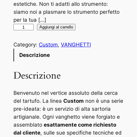
estetiche. Non ti adatti allo strumento:
siamo noi a plasmare lo strumento perfetto
per la tua […]
R
Aggiungi al carrello
a
s
Category:
Custom
, 
VANGHETTI
p
Descrizione
i
n
Descrizione
o
C
l
Benvenuto nel vertice assoluto della cerca
a
del tartufo. La linea
Custom
non è una serie
s
pre-ideata: è un servizio di alta sartoria
s
artigianale. Ogni vanghetto viene forgiato e
i
assemblato
esattamente come richiesto
c
dal cliente
, sulle sue specifiche tecniche ed