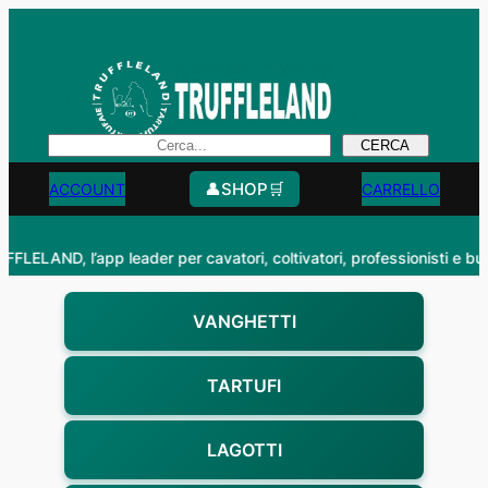
Vai
al
contenuto
Search
CERCA
👤
SHOP
🛒
ACCOUNT
CARRELLO
FFLELAND, l’app leader per cavatori, coltivatori, professionisti e buongus
VANGHETTI
TARTUFI
LAGOTTI