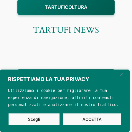
TARTUFICOLTURA
TARTUFI NEWS
PREZZO TARTUFO
RISPETTIAMO LA TUA PRIVACY
Utilizziamo i cookie per migliorare la tua 
RECENSIONI ◄► REVIEWS
esperienza di navigazione, offrirti contenuti
personalizzati e analizzare il nostro traffico.
Privacy Policy
Disclaimer unico
Scegli
ACCETTA
© 2021 – 2026 TRUFFLELAND ► P. I. 02025970472